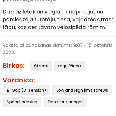
Dažreiz lētāk un vieglāk ir nopirkt jaunu
pārslēdzēja turētāju, tiesa, vajadzēs atrast
tādu, kas der tavam velosipēda rāmim.
Raksta atjaunošanas datums:
9:07 • 15. oktobris,
2023.
Birkas:
ātrumi
regulēšana
Vārdnīca:
B-Gap (B-Tension)
Low and High limit screws
Speed indexing
Derailleur hanger