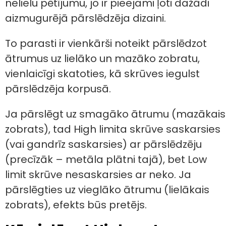
nelielu pētījumu, jo ir pieejami ļoti dažādi
aizmugurējā pārslēdzēja dizaini.
To parasti ir vienkārši noteikt pārslēdzot
ātrumus uz lielāko un mazāko zobratu,
vienlaicīgi skatoties, kā skrūves iegulst
pārslēdzēja korpusā.
Ja pārslēgt uz smagāko ātrumu (mazākais
zobrats), tad High limita skrūve saskarsies
(vai gandrīz saskarsies) ar pārslēdzēju
(precīzāk – metāla plātni tajā), bet Low
limit skrūve nesaskarsies ar neko. Ja
pārslēgties uz vieglāko ātrumu (lielākais
zobrats), efekts būs pretējs.