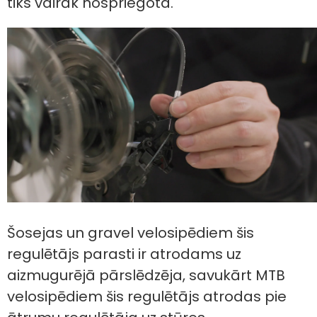
tiks vairāk nospriegota.
Šosejas un gravel velosipēdiem šis
regulētājs parasti ir atrodams uz
aizmugurējā pārslēdzēja, savukārt MTB
velosipēdiem šis regulētājs atrodas pie