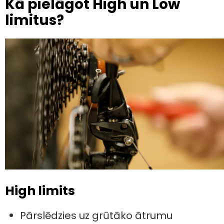
Kā pielāgot High un Low
limitus?
High limits
Pārslēdzies uz grūtāko ātrumu