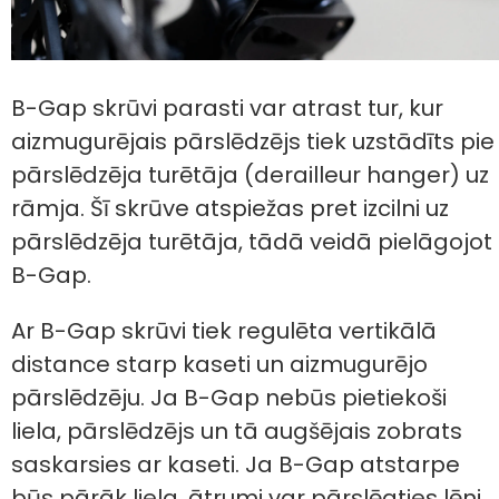
B-Gap skrūvi parasti var atrast tur, kur
aizmugurējais pārslēdzējs tiek uzstādīts pie
pārslēdzēja turētāja (derailleur hanger) uz
rāmja. Šī skrūve atspiežas pret izcilni uz
pārslēdzēja turētāja, tādā veidā pielāgojot
B-Gap.
Ar B-Gap skrūvi tiek regulēta vertikālā
distance starp kaseti un aizmugurējo
pārslēdzēju. Ja B-Gap nebūs pietiekoši
liela, pārslēdzējs un tā augšējais zobrats
saskarsies ar kaseti. Ja B-Gap atstarpe
būs pārāk liela, ātrumi var pārslēgties lēni