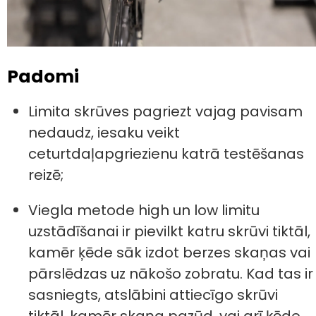
Padomi
Limita skrūves pagriezt vajag pavisam
nedaudz, iesaku veikt
ceturtdaļapgriezienu katrā testēšanas
reizē;
Viegla metode high un low limitu
uzstādīšanai ir pievilkt katru skrūvi tiktāl,
kamēr ķēde sāk izdot berzes skaņas vai
pārslēdzas uz nākošo zobratu. Kad tas ir
sasniegts, atslābini attiecīgo skrūvi
tiktāl, kamēr skaņa pazūd, vai arī ķēde