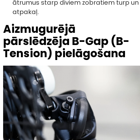
ātrumus starp diviem zobratiem turp un
atpakaļ.
Aizmugurējā
pārslēdzēja B-Gap (B-
Tension) pielāgošana