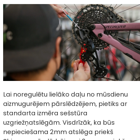
Lai noregulētu lielāko daļu no mūsdienu
aizmugurējiem pārslēdzējiem, pietiks ar
standarta izmēra sešstūra
uzgriežņatslēgām. Visdrīzāk, ka būs
nepieciešama 2mm atslēga priekš