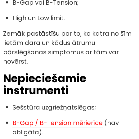
B-Gap vai B-Tension;
High un Low limit.
Zemāk pastāstīšu par to, ko katra no šīm
lietām dara un kādus ātrumu
pārslēgšanas simptomus ar tām var
novērst.
Nepieciešamie
instrumenti
Sešstūra uzgriežņatslēgas;
B-Gap / B-Tension mērierīce
(nav
obligāta).