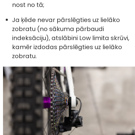
nost no tā;
Ja ķēde nevar pārslēgties uz lielāko
zobratu (no sākuma pārbaudi
indeksāciju), atslābini Low limita skrūvi,
kamēr izdodas pārslēgties uz lielāko
zobratu.