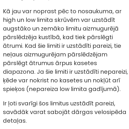
Kā jau var noprast pēc to nosaukuma, ar
high un low limita skrūvēm var uzstādīt
augstāko un zemāko limitu aizmugurējā
pārslēdzēja kustībā, kad tiek pārslēgti
ātrumi. Kad šie limiti ir uzstādīti pareizi, tie
neļaus aizmugurējam pārslēdzējam
pārslēgt ātrumus ārpus kasetes
diapazona. Ja šie limiti ir uzstādīti nepareizi,
ķēde var nokrist no kasetes un nokļūt arī
spieķos (nepareiza low limita gadījumā).
Ir ļoti svarīgi šos limitus uzstādīt pareizi,
savādāk varat sabojāt dārgas velosipēda
detaļas.