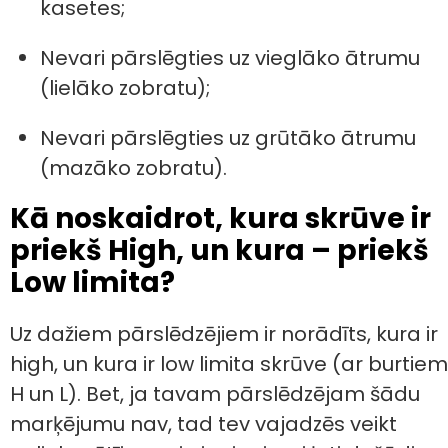
kasetes;
Nevari pārslēgties uz vieglāko ātrumu
(lielāko zobratu);
Nevari pārslēgties uz grūtāko ātrumu
(mazāko zobratu).
Kā noskaidrot, kura skrūve ir
priekš High, un kura – priekš
Low limita?
Uz dažiem pārslēdzējiem ir norādīts, kura ir
high, un kura ir low limita skrūve (ar burtiem
H un L). Bet, ja tavam pārslēdzējam šādu
marķējumu nav, tad tev vajadzēs veikt