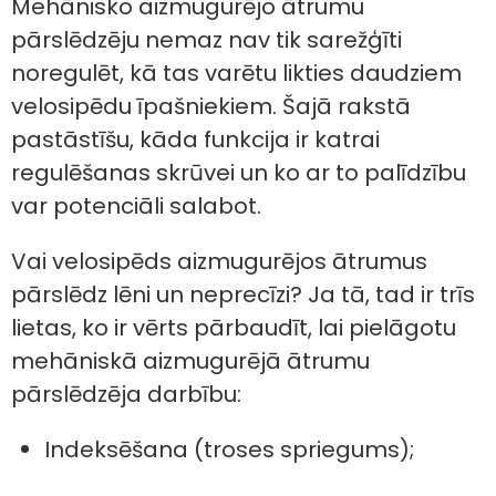
Mehānisko aizmugurējo ātrumu
pārslēdzēju nemaz nav tik sarežģīti
noregulēt, kā tas varētu likties daudziem
velosipēdu īpašniekiem. Šajā rakstā
pastāstīšu, kāda funkcija ir katrai
regulēšanas skrūvei un ko ar to palīdzību
var potenciāli salabot.
Vai velosipēds aizmugurējos ātrumus
pārslēdz lēni un neprecīzi? Ja tā, tad ir trīs
lietas, ko ir vērts pārbaudīt, lai pielāgotu
mehāniskā aizmugurējā ātrumu
pārslēdzēja darbību:
Indeksēšana (troses spriegums);