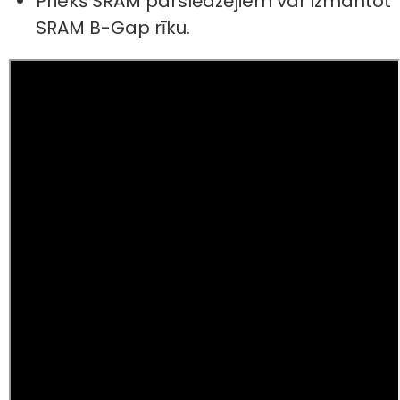
Priekš SRAM pārslēdzējiem var izmantot
SRAM B-Gap rīku.