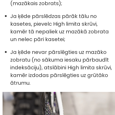
(mazākais zobrats);
Ja ķēde pārslēdzas pārāk tālu no
kasetes, pievelc High limita skrūvi,
kamēr tā nepaliek uz mazākā zobrata
un nelec pāri kasetei;
Ja ķēde nevar pārslēgties uz mazāko
zobratu (no sākuma iesaku pārbaudīt
indeksāciju), atslābini High limita skrūvi,
kamēr izdodas pārslēgties uz grūtāko
ātrumu.