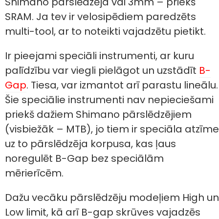
Shimano pārslēdzēja vai 3mm – priekš
SRAM. Ja tev ir velosipēdiem paredzēts
multi-tool, ar to noteikti vajadzētu pietikt.
Ir pieejami speciāli instrumenti, ar kuru
palīdzību var viegli pielāgot un uzstādīt
B-
Gap
. Tiesa, var izmantot arī parastu lineālu.
Šie speciālie instrumenti nav nepieciešami
priekš dažiem Shimano pārslēdzējiem
(visbiežāk – MTB), jo tiem ir speciāla atzīme
uz to pārslēdzēja korpusa, kas ļaus
noregulēt B-Gap bez speciālām
mērierīcēm.
Dažu vecāku pārslēdzēju modeļiem High un
Low limit, kā arī B-gap skrūves vajadzēs