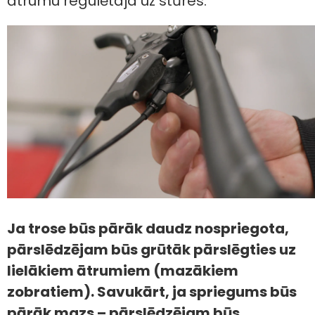
ātrumu regulētāja uz stūres.
Ja trose būs pārāk daudz nospriegota,
pārslēdzējam būs grūtāk pārslēgties uz
lielākiem ātrumiem (mazākiem
zobratiem). Savukārt, ja spriegums būs
pārāk mazs – pārslēdzējam būs