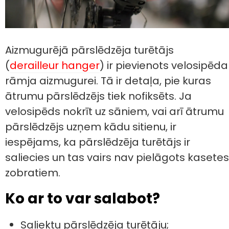
Aizmugurējā pārslēdzēja turētājs
(
derailleur hanger
) ir pievienots velosipēda
rāmja aizmugurei. Tā ir detaļa, pie kuras
ātrumu pārslēdzējs tiek nofiksēts. Ja
velosipēds nokrīt uz sāniem, vai arī ātrumu
pārslēdzējs uzņem kādu sitienu, ir
iespējams, ka pārslēdzēja turētājs ir
saliecies un tas vairs nav pielāgots kasetes
zobratiem.
Ko ar to var salabot?
Saliektu pārslēdzēja turētāju;