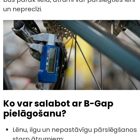
un neprecīzi.
Ko var salabot ar B-Gap
pielāgošanu?
Lēnu, ilgu un nepastāvīgu pārslēgšanos
starp ātrumiem;