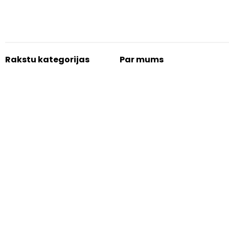
Rakstu kategorijas
Par mums
Ziņas
Veloklubs
Apskati
Autori
Aprīkojums
Kontakti
Padomi
Reklāma
Aksesuāri
Blogs
Informatīvie
Sociālie tīkli
Lietošanas noteikumi
Facebook
Privātuma politika
Twitter
Lapas karte
Instagram