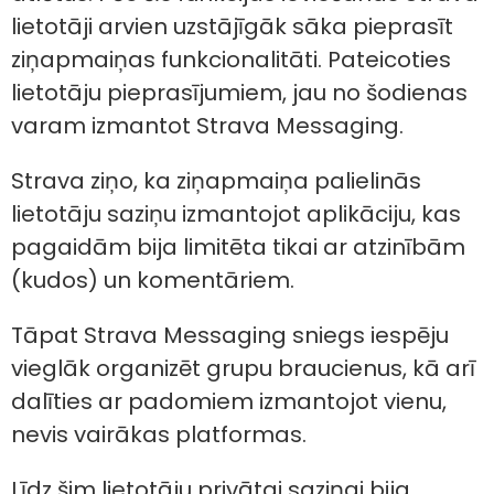
lietotāji arvien uzstājīgāk sāka pieprasīt
ziņapmaiņas funkcionalitāti. Pateicoties
lietotāju pieprasījumiem, jau no šodienas
varam izmantot Strava Messaging.
Strava ziņo, ka ziņapmaiņa palielinās
lietotāju saziņu izmantojot aplikāciju, kas
pagaidām bija limitēta tikai ar atzinībām
(kudos) un komentāriem.
Tāpat Strava Messaging sniegs iespēju
vieglāk organizēt grupu braucienus, kā arī
dalīties ar padomiem izmantojot vienu,
nevis vairākas platformas.
Līdz šim lietotāju privātai saziņai bija