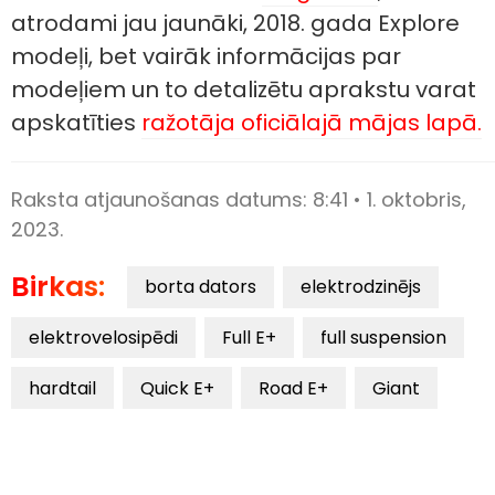
atrodami jau jaunāki, 2018. gada Explore
modeļi, bet vairāk informācijas par
modeļiem un to detalizētu aprakstu varat
apskatīties
ražotāja oficiālajā mājas lapā.
Raksta atjaunošanas datums:
8:41 • 1. oktobris,
2023.
Birkas:
borta dators
elektrodzinējs
elektrovelosipēdi
Full E+
full suspension
hardtail
Quick E+
Road E+
Giant