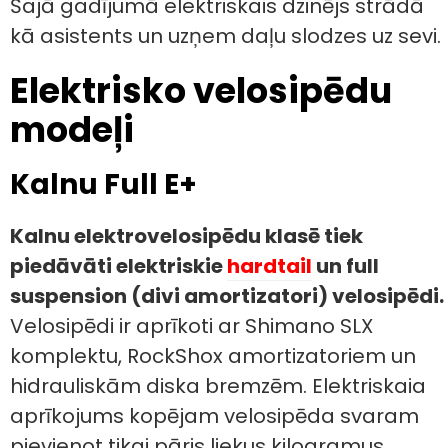
Šajā gadījumā elektriskais dzinējs strādā
kā asistents un uzņem daļu slodzes uz sevi.
Elektrisko velosipēdu
modeļi
Kalnu Full E+
Kalnu elektrovelosipēdu klasē tiek
piedāvāti elektriskie
hardtail
un full
suspension (divi amortizatori) velosipēdi.
Velosipēdi ir aprīkoti ar Shimano SLX
komplektu, RockShox amortizatoriem un
hidrauliskām diska bremzēm. Elektriskaia
aprīkojums kopējam velosipēda svaram
pievienot tikai pāris liekus kilogramus.