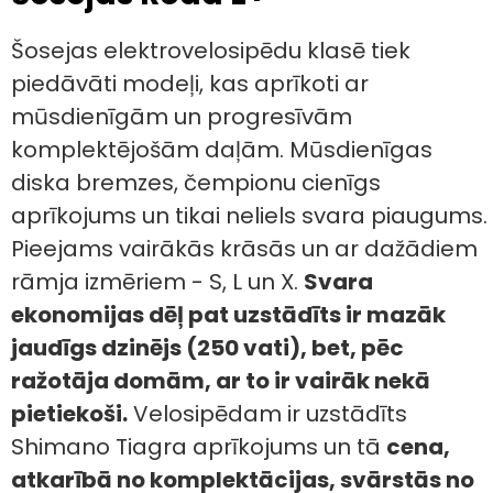
Šosejas elektrovelosipēdu klasē tiek
piedāvāti modeļi, kas aprīkoti ar
mūsdienīgām un progresīvām
komplektējošām daļām. Mūsdienīgas
diska bremzes, čempionu cienīgs
aprīkojums un tikai neliels svara piaugums.
Pieejams vairākās krāsās un ar dažādiem
rāmja izmēriem - S, L un X.
Svara
ekonomijas dēļ pat uzstādīts ir mazāk
jaudīgs dzinējs (250 vati), bet, pēc
ražotāja domām, ar to ir vairāk nekā
pietiekoši.
Velosipēdam ir uzstādīts
Shimano Tiagra aprīkojums un tā
cena,
atkarībā no komplektācijas, svārstās no