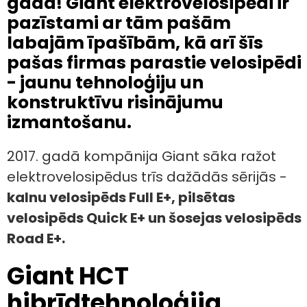
gada! Giant elektrovelosipēdi ir
pazīstami ar tām pašām
labajām īpašībām, kā arī šīs
pašas firmas parastie velosipēdi
- jaunu tehnoloģiju un
konstruktīvu risinājumu
izmantošanu.
2017. gadā kompānija Giant sāka ražot
elektrovelosipēdus trīs dažādās sērijās -
kalnu velosipēds Full E+, pilsētas
velosipēds Quick E+ un šosejas velosipēds
Road E+.
Giant HCT
hibrīdtehnoloģija