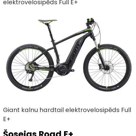
elektrovelosipēds Full E+
Giant kalnu hardtail elektrovelosipēds Full
E+
Šosejas Road E+