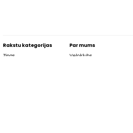
Rakstu kategorijas
Par mums
Ziņas
Veloklubs
Apskati
Autori
Aprīkojums
Kontakti
Padomi
Reklāma
Aksesuāri
Blogs
Informatīvie
Sociālie tīkli
Lietošanas noteikumi
Facebook