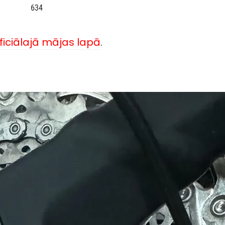
ficiālajā mājas lapā
.