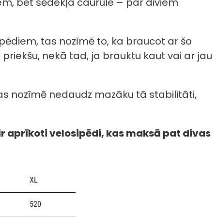
iem, bet sēdekļa caurule – par diviem
elosipēdiem, tas nozīmē to, ka braucot ar šo
priekšu, nekā tad, ja brauktu kaut vai ar jau
tas nozīmē nedaudz mazāku tā stabilitāti,
ir aprīkoti velosipēdi, kas maksā pat divas