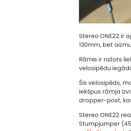
Stereo ONE22 ir a
130mm, bet aizmu
Rāmis ir ražots li
velosipēdu iegād
Šis velosipēds, ma
iekšpus rāmja izv
dropper-post, kas
Stereo ONE22 reac
Stumpjumper (450/