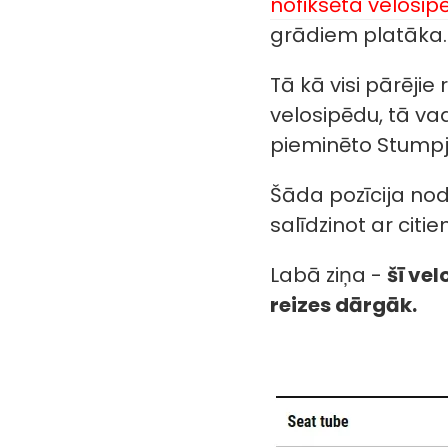
nofiksēta velosi
grādiem platāka.
Tā kā visi pārējie 
velosipēdu, tā va
pieminēto Stump
Šāda pozīcija nod
salīdzinot ar citi
Labā ziņa -
šī vel
reizes dārgāk.