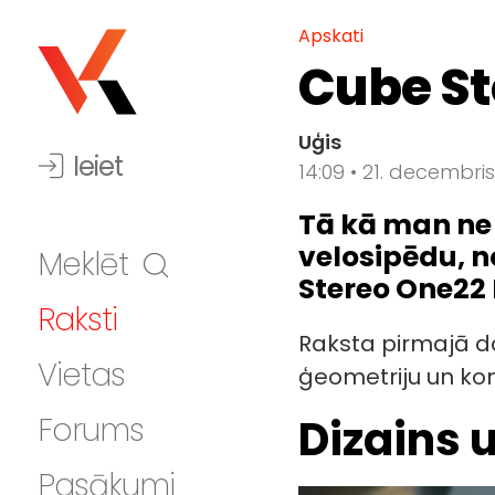
Apskati
Cube St
Uģis
Ieiet
14:09 • 21. decembris
Tā kā man ne 
velosipēdu, n
Meklēt
Stereo One22 
Raksti
Raksta pirmajā da
Vietas
ģeometriju un ko
Forums
Dizains 
Pasākumi