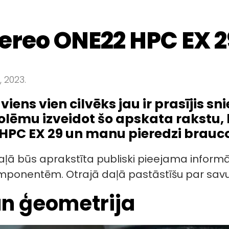
ereo ONE22 HPC EX 
, 2023.
viens vien cilvēks jau ir prasījis 
olēmu izveidot šo apskata rakstu, 
HPC EX 29 un manu pieredzi braucot
ļā būs aprakstīta publiski pieejama informā
mponentēm. Otrajā daļā pastāstīšu par savu 
un ģeometrija