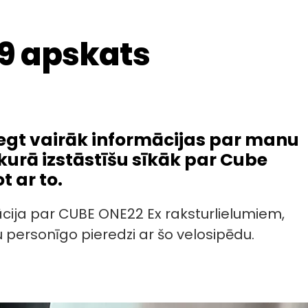
29 apskats
sniegt vairāk informācijas par manu
kurā izstāstīšu sīkāk par Cube
 ar to.
cija par CUBE ONE22 Ex raksturlielumiem,
personīgo pieredzi ar šo velosipēdu.