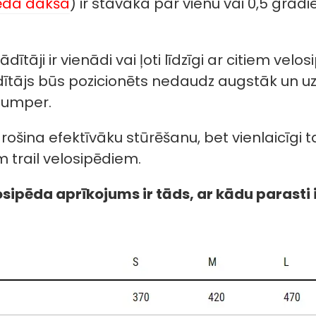
pēda dakša
) ir stāvāka par vienu vai 0,5 grād
rādītāji ir vienādi vai ļoti līdzīgi ar citiem v
dītājs būs pozicionēts nedaudz augstāk un uz 
jumper.
rošina efektīvāku stūrēšanu, bet vienlaicīgi 
em trail velosipēdiem.
osipēda aprīkojums ir tāds, ar kādu parasti 