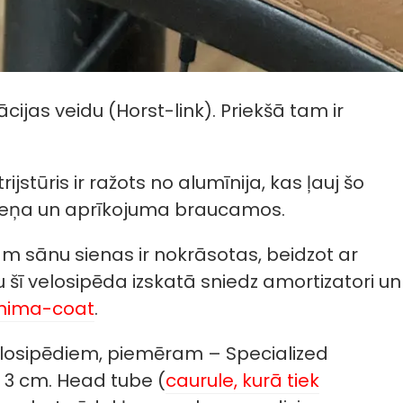
ijas veidu (Horst-link). Priekšā tam ir
ijstūris ir ražots no alumīnija, kas ļauj šo
īmeņa un aprīkojuma braucamos.
kam sānu sienas ir nokrāsotas, beidzot ar
 šī velosipēda izskatā sniedz amortizatori un
hima-coat
.
velosipēdiem, piemēram – Specialized
 3 cm. Head tube (
caurule, kurā tiek