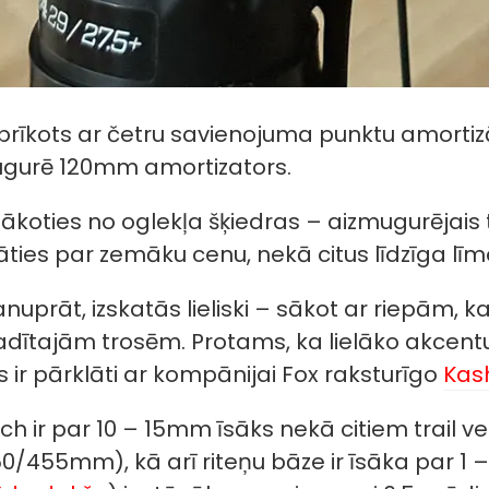
prīkots ar četru savienojuma punktu amortizāc
gurē 120mm amortizators.
elākoties no oglekļa šķiedras – aizmugurējais tr
āties par zemāku cenu, nekā citus līdzīga l
nuprāt, izskatās lieliski – sākot ar riepām, 
adītajām trosēm. Protams, ka lielāko akcentu
 ir pārklāti ar kompānijai Fox raksturīgo
Kas
h ir par 10 – 15mm īsāks nekā citiem trail 
455mm), kā arī riteņu bāze ir īsāka par 1 –