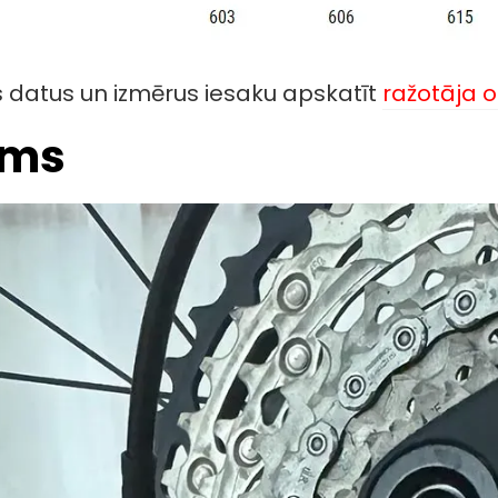
 datus un izmērus iesaku apskatīt
ražotāja o
ums