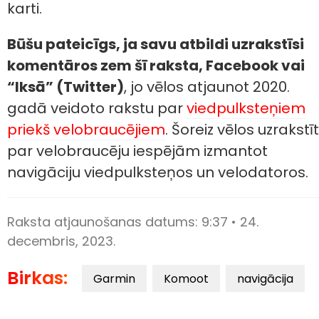
karti.
Būšu pateicīgs, ja savu atbildi uzrakstīsi
komentāros zem šī raksta, Facebook vai
“Iksā” (Twitter)
, jo vēlos atjaunot 2020.
gadā veidoto rakstu par
viedpulksteņiem
priekš velobraucējiem
. Šoreiz vēlos uzrakstīt
par velobraucēju iespējām izmantot
navigāciju viedpulksteņos un velodatoros.
Raksta atjaunošanas datums:
9:37 • 24.
decembris, 2023.
Birkas:
Garmin
Komoot
navigācija