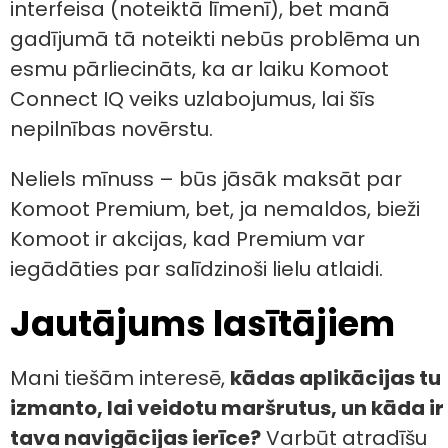
interfeisa (noteiktā līmenī), bet manā
gadījumā tā noteikti nebūs problēma un
esmu pārliecināts, ka ar laiku Komoot
Connect IQ veiks uzlabojumus, lai šīs
nepilnības novērstu.
Neliels mīnuss – būs jāsāk maksāt par
Komoot Premium, bet, ja nemaldos, bieži
Komoot ir akcijas, kad Premium var
iegādāties par salīdzinoši lielu atlaidi.
Jautājums lasītājiem
Mani tiešām interesē,
kādas aplikācijas tu
izmanto, lai veidotu maršrutus, un kāda ir
tava navigācijas ierīce?
Varbūt atradīšu