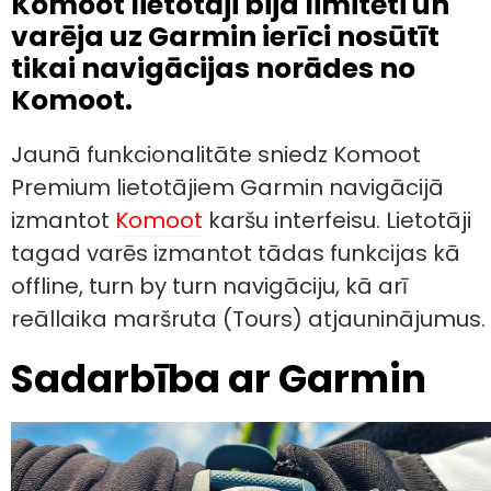
Komoot lietotāji bija limitēti un
varēja uz Garmin ierīci nosūtīt
tikai navigācijas norādes no
Komoot.
Jaunā funkcionalitāte sniedz Komoot
Premium lietotājiem Garmin navigācijā
izmantot
Komoot
karšu interfeisu. Lietotāji
tagad varēs izmantot tādas funkcijas kā
offline, turn by turn navigāciju, kā arī
reāllaika maršruta (Tours) atjauninājumus.
Sadarbība ar Garmin