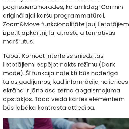
pagriezienu norādes, kā arī līdzīgi Garmin
oriģinālajai karšu programmatūrai,
Zoom&Move funkcionalitāte ļauj lietotājiem
izpētīt apkārtni, lai atrastu alternatīvus
maršrutus.
Tāpat Komoot interfeiss sniedz tās
lietotājiem iespējot nakts režīmu (Dark
mode). Šī funkcija noteikti būs noderīga
tajos gadījumos, kad informācija no ierīces
ekrāna ir jānolasa zema apgaismojuma
apstākļos. Tādā veidā kartes elementiem
būs labāka kontrasta attiecība.