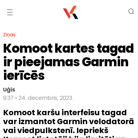
Ziņas
Komoot kartes tagad
ir pieejamas Garmin
ierīcēs
Uģis
9:37 • 24. decembris, 2023.
Komoot karšu interfeisu tagad
var izmantot Garmin velodatorā
vai viedpulkstenī. Iepriekš