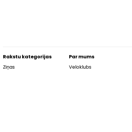
Rakstu kategorijas
Par mums
Ziņas
Veloklubs
Apskati
Autori
Aprīkojums
Kontakti
Padomi
Reklāma
Aksesuāri
Blogs
Informatīvie
Sociālie tīkli