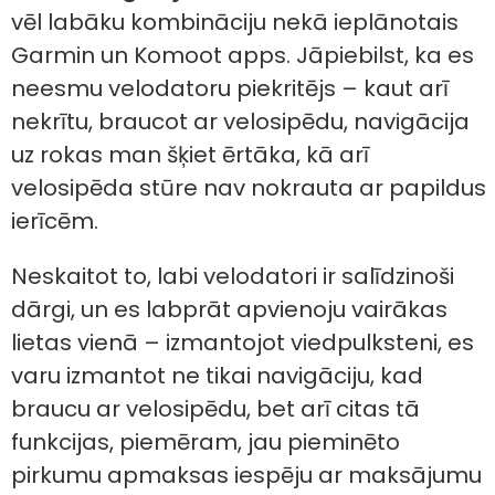
vēl labāku kombināciju nekā ieplānotais
Garmin un Komoot apps. Jāpiebilst, ka es
neesmu velodatoru piekritējs – kaut arī
nekrītu, braucot ar velosipēdu, navigācija
uz rokas man šķiet ērtāka, kā arī
velosipēda stūre nav nokrauta ar papildus
ierīcēm.
Neskaitot to, labi velodatori ir salīdzinoši
dārgi, un es labprāt apvienoju vairākas
lietas vienā – izmantojot viedpulksteni, es
varu izmantot ne tikai navigāciju, kad
braucu ar velosipēdu, bet arī citas tā
funkcijas, piemēram, jau pieminēto
pirkumu apmaksas iespēju ar maksājumu