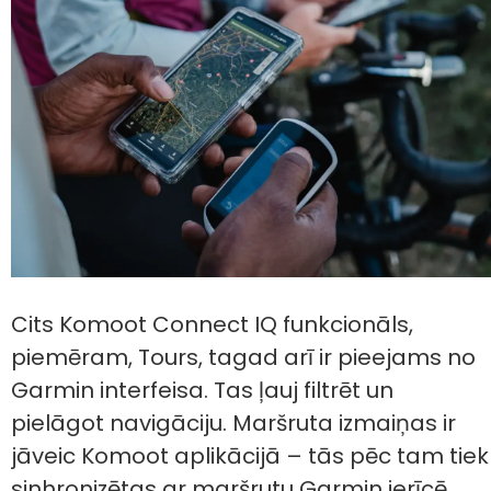
Cits Komoot Connect IQ funkcionāls,
piemēram, Tours, tagad arī ir pieejams no
Garmin interfeisa. Tas ļauj filtrēt un
pielāgot navigāciju. Maršruta izmaiņas ir
jāveic Komoot aplikācijā – tās pēc tam tiek
sinhronizētas ar maršrutu Garmin ierīcē.