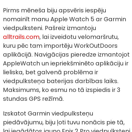
Pirms mēneša biju apsvēris iespēju
nomainīt manu Apple Watch 5 ar Garmin
viedpulksteni. Pašreiz izmantoju
alltrails.com
, lai izveidotu velomaršrutu,
kuru pēc tam importēju WorkOutDoors
aplikācijā. Navigācijas pieredze izmantojot
AppleWatch un iepriekšminēto aplikāciju ir
lieliska, bet galvenā problēma ir
viedpulksteņa baterijas darbības laiks.
Maksimums, ko esmu no tā izspiedis ir 3
stundas GPS režīmā.
Izskatot Garmin viedpulksteņu
piedāvājumu, biju ļoti tuvu nonācis pie tā,
lai iegādātos jauno Epix 2 Pro viedpulksteni,