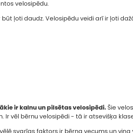
ntos velosipēdu.
būt ļoti daudz. Velosipēdu veidi arī ir ļoti daž
ākie ir kalnu un pilsētas velosipēdi.
Šie velos
Ir vēl bērnu velosipēdi - tā ir atsevišķa klase,
vēlē svarīgs faktors ir bērna vecums un viņa v