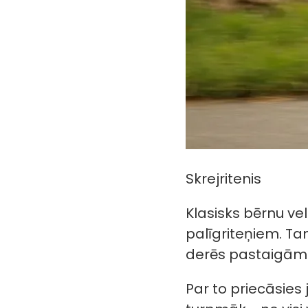
Skrejritenis
Klasisks bērnu ve
palīgriteņiem. Ta
derēs pastaigām p
Par to priecāsies 