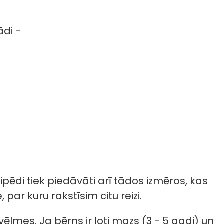
ādi -
ipēdi tiek piedāvāti arī tādos izmēros, kas
 par kuru rakstīsim citu reizi.
ēlmes. Ja bērns ir ļoti mazs (3 - 5 gadi) un