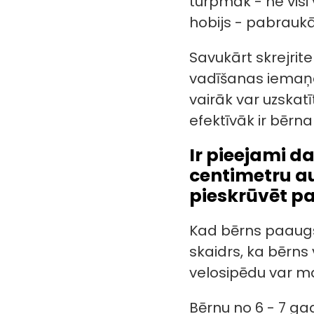
turpmāk - ne visi
hobijs - pabraukā
Savukārt skrejrit
vadīšanas iemaņas.
vairāk var uzskatīt
efektīvāk ir bēr
Ir pieejami 
centimetru a
pieskrūvēt pa
Kad bērns paaugsi
skaidrs, ka bērn
velosipēdu var ma
Bērnu no 6 - 7 ga