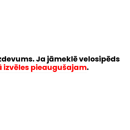
uzdevums. Ja jāmeklē velosipēds
 izvēles pieaugušajam
.