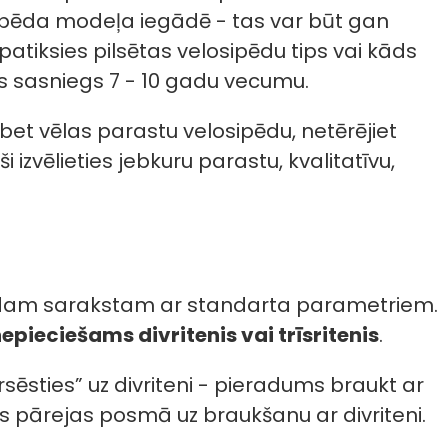
sipēda modeļa iegādē - tas var būt gan
atiksies pilsētas velosipēdu tips vai kāds
ns sasniegs 7 - 10 gadu vecumu.
bet vēlas parastu velosipēdu, netērējiet
i izvēlieties jebkuru parastu, kvalitatīvu,
 kādam sarakstam ar standarta parametriem.
pieciešams divritenis vai trīsritenis
.
ēsties” uz divriteni - pieradums braukt ar
as pārejas posmā uz braukšanu ar divriteni.