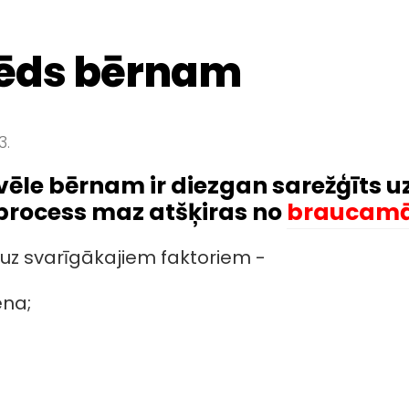
pēds bērnam
3.
vēle bērnam ir diezgan sarežģīts 
process maz atšķiras no
braucamā
 uz svarīgākajiem faktoriem -
ena;