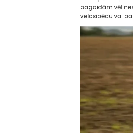
pagaidām vēl nesa
velosipēdu vai pat