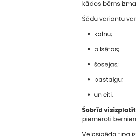
kādos bērns izma
Šādu variantu var 
kalnu;
pilsētas;
šosejas;
pastaigu;
un citi.
Šobrīd visizplatīt
piemēroti bērniem. 
Velosipēda tipa iz