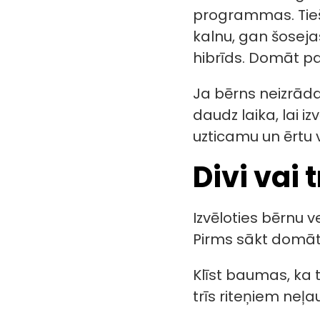
programmas. Tieši
kalnu, gan šoseja
hibrīds. Domāt pa
Ja bērns neizrāda
daudz laika, lai iz
uzticamu un ērtu 
Divi vai t
Izvēloties bērnu
Pirms sākt domāt p
Klīst baumas, ka 
trīs riteņiem neļ