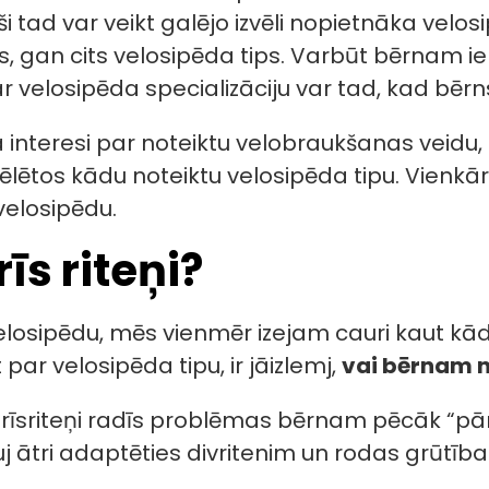
 tad var veikt galējo izvēli nopietnāka velo
s, gan cits velosipēda tips. Varbūt bērnam iep
r velosipēda specializāciju var tad, kad bēr
 interesi par noteiktu velobraukšanas veidu, 
vēlētos kādu noteiktu velosipēda tipu. Vienkārš
velosipēdu.
rīs riteņi?
 velosipēdu, mēs vienmēr izejam cauri kaut
ar velosipēda tipu, ir jāizlemj,
vai bērnam ne
trīsriteņi radīs problēmas bērnam pēcāk “pārs
auj ātri adaptēties divritenim un rodas grūtīb