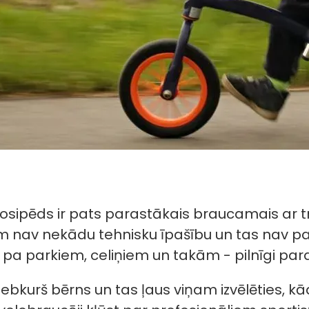
losipēds ir pats parastākais braucamais ar 
m nav nekādu tehnisku īpašību un tas nav pare
a parkiem, celiņiem un takām - pilnīgi paras
jebkurš bērns un tas ļaus viņam izvēlēties, k