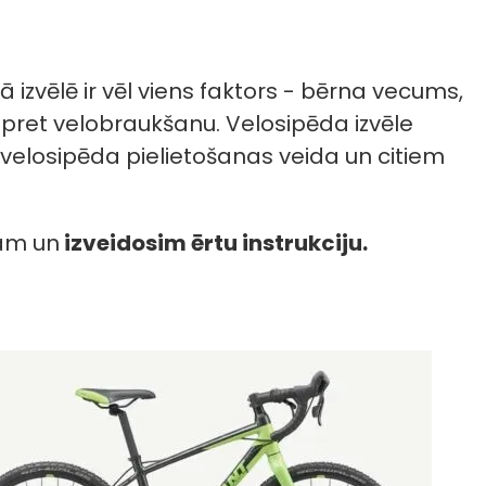
izvēlē ir vēl viens faktors - bērna vecums,
 pret velobraukšanu. Velosipēda izvēle
losipēda pielietošanas veida un citiem
nam un
izveidosim ērtu instrukciju.