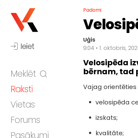
Padomi
Velosi
Uģis
Ieiet
9:04 • 1. oktobris, 202
Velosipēda iz
bērnam, tad 
Meklēt
Vajag orientēties
Raksti
velosipēda c
Vietas
izskats;
Forums
kvalitāte;
Pasākumi