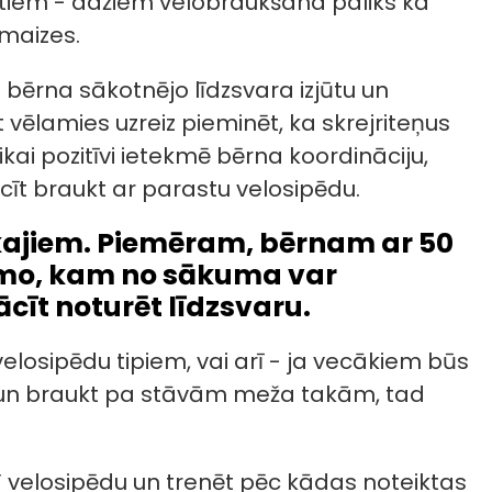
istiem - dažiem velobraukšana paliks kā
 maizes.
bērna sākotnējo līdzsvara izjūtu un
t vēlamies uzreiz pieminēt, ka skrejriteņus
 tikai pozitīvi ietekmē bērna koordināciju,
īt braukt ar parastu velosipēdu.
kajiem. Piemēram, bērnam ar 50
amo, kam no sākuma var
cīt noturēt līdzsvaru.
losipēdu tipiem, vai arī - ja vecākiem būs
ē un braukt pa stāvām meža takām, tad
” velosipēdu un trenēt pēc kādas noteiktas