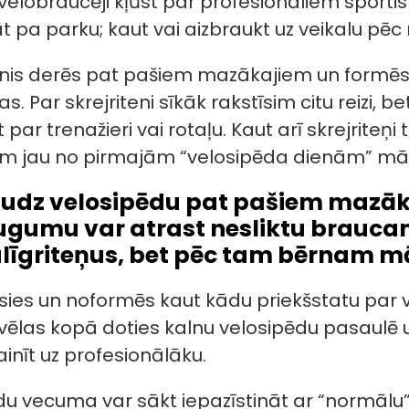
 velobraucēji kļūst par profesionāliem sport
t pa parku; kaut vai aizbraukt uz veikalu pēc
enis derēs pat pašiem mazākajiem un formēs 
 Par skrejriteni sīkāk rakstīsim citu reizi, be
 par trenažieri vai rotaļu. Kaut arī skrejriteņi
nam jau no pirmajām “velosipēda dienām” māc
daudz velosipēdu pat pašiem mazā
ugumu var atrast nesliktu brauc
līgriteņus, bet pēc tam bērnam mā
es un noformēs kaut kādu priekšstatu par ve
s vēlas kopā doties kalnu velosipēdu pasaul
inīt uz profesionālāku.
du vecuma var sākt iepazīstināt ar “normālu