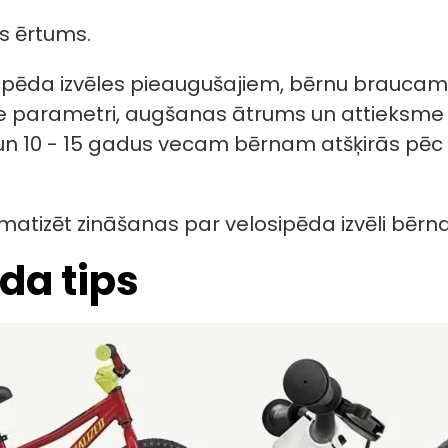
s ērtums.
sipēda izvēles pieaugušajiem, bērnu braucamā 
iskie parametri, augšanas ātrums un attieksme
10 - 15 gadus vecam bērnam atšķirās pēc ve
matizēt zināšanas par velosipēda izvēli bēr
da tips