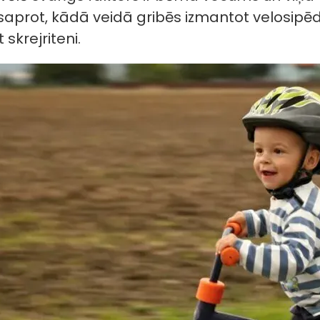
prot, kādā veidā gribēs izmantot velosipēdu
 skrejriteni.