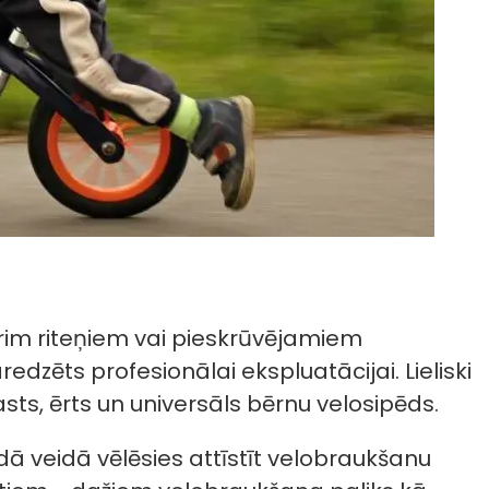
trim riteņiem vai pieskrūvējamiem
dzēts profesionālai ekspluatācijai. Lieliski
ts, ērts un universāls bērnu velosipēds.
ādā veidā vēlēsies attīstīt velobraukšanu