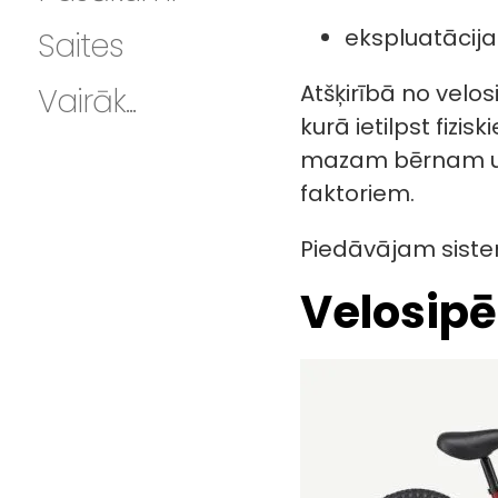
ekspluatācija
Saites
Atšķirībā no velo
Vairāk...
kurā ietilpst fiz
mazam bērnam un 
faktoriem.
Piedāvājam siste
Velosipē