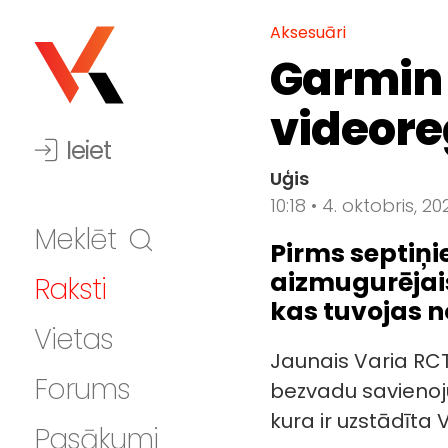
Aksesuāri
Garmin 
videore
Ieiet
Uģis
10:18 • 4. oktobris, 20
Meklēt
Pirms septiņ
aizmugurējais
Raksti
kas tuvojas n
Vietas
Jaunais Varia RCT
Forums
bezvadu savieno
kura ir uzstādīta V
Pasākumi