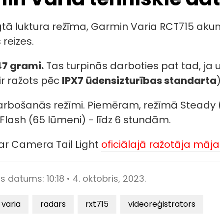
gtā luktura režīma, Garmin Varia RCT715 ak
reizes.
47 grami.
Tas turpinās darboties pat tad, ja
ir ražots pēc
IPX7 ūdensizturības standarta
)
 darbošanās režīmi. Piemēram, režīmā Steady 
Flash (65 lūmeni) - līdz 6 stundām.
ar Camera Tail Light
oficiālajā ražotāja māj
as datums:
10:18 • 4. oktobris, 2023.
 varia
radars
rxt715
videoreģistrators