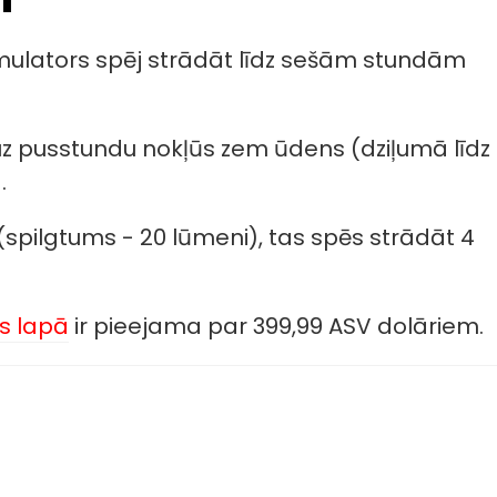
umulators spēj strādāt līdz sešām stundām
 uz pusstundu nokļūs zem ūdens (dziļumā līdz
.
(spilgtums - 20 lūmeni), tas spēs strādāt 4
as lapā
ir pieejama par 399,99 ASV dolāriem.