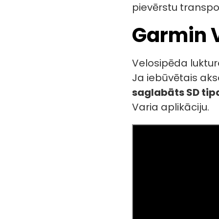
pievērstu transpo
Garmin V
Velosipēda luktu
Ja iebūvētais akse
saglabāts SD tip
Varia aplikāciju.