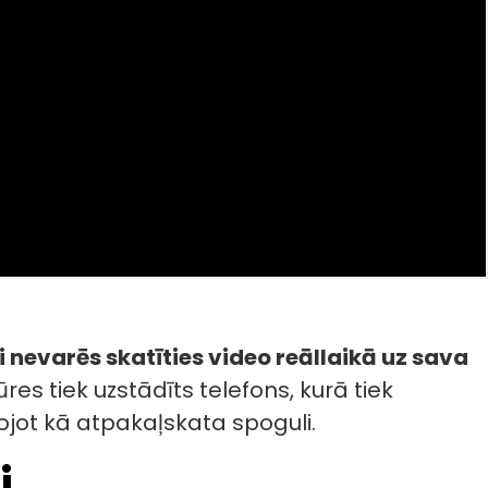
 nevarēs skatīties video reāllaikā uz sava
es tiek uzstādīts telefons, kurā tiek
ojot kā atpakaļskata spoguli.
i