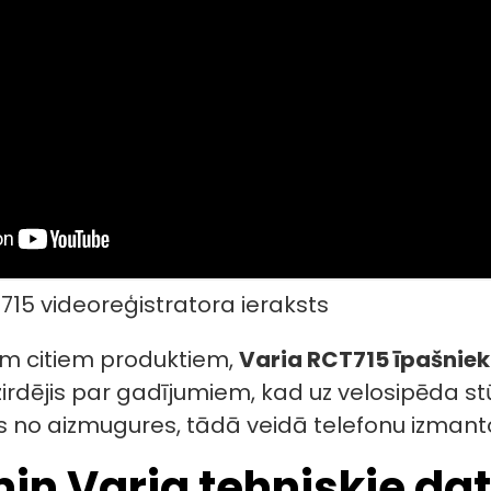
15 videoreģistratora ieraksts
em citiem produktiem,
Varia RCT715 īpašnieki
rdējis par gadījumiem, kad uz velosipēda stūr
ts no aizmugures, tādā veidā telefonu izmant
min Varia tehniskie dat