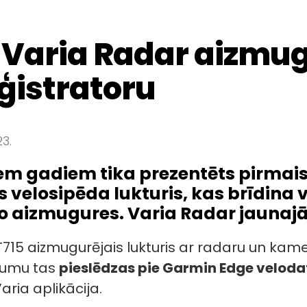
Varia Radar aizmugu
ģistratoru
23.
iem gadiem tika prezentēts pirmai
 velosipēda lukturis, kas brīdina
o aizmugures. Varia Radar jaunajā 
715 aizmugurējais lukturis ar radaru un kame
jumu tas
pieslēdzas pie Garmin Edge velodat
aria aplikācija.