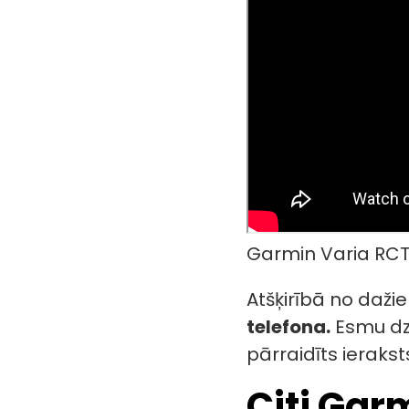
Garmin Varia RCT7
Atšķirībā no daži
telefona.
Esmu dzi
pārraidīts ieraks
Citi Gar