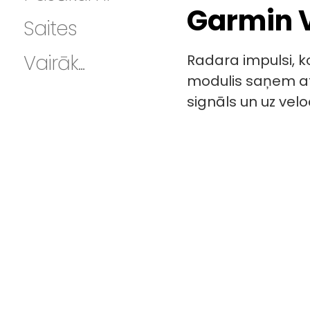
Garmin V
Saites
Vairāk...
Radara impulsi, k
modulis saņem ats
signāls un uz vel