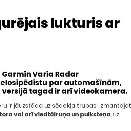
rējais lukturis ar
s Garmin Varia Radar
 velosipēdistu par automašīnām,
versijā tagad ir arī videokamera.
ru ir jāuzstāda uz sēdekļa trubas. Izmantojot
ora vai arī viedtālruņa un pulksteņa
, uz