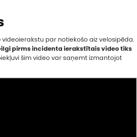
s
 videoierakstu par notiekošo aiz velosipēda.
ilgi pirms incidenta ierakstītais video tiks
 piekļuvi šim video var saņemt izmantojot