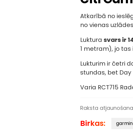
Atkarībā no ieslē
no vienas uzlādes 
Luktura
svars ir 1
1 metram), jo tas 
Lukturim ir četri
stundas, bet Day 
Varia RCT715 Rad
Raksta atjaunošan
Birkas:
garmin