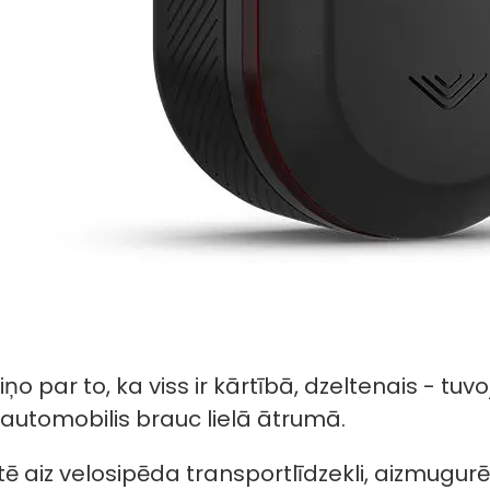
ziņo par to, ka viss ir kārtībā, dzeltenais - t
 automobilis brauc lielā ātrumā.
aiz velosipēda transportlīdzekli, aizmugurējai