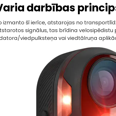
aria darbības princip
o izmanto šī ierīce, atstarojas no transportl
tarotos signālus, tas brīdina velosipēdistu
odatora/viedpulksteņa vai viedtālruņa aplikāc