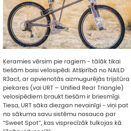
Ķeramies vērsim pie ragiem - tālāk tikai
tiešām baisi velosipēdi. Atšķirībā no NAILD
R3act, ar apvienotās aizmugurējās trijstūra
piekares (vai URT – Unified Rear Triangle)
velosipēdiem braukt tiešām ir briesmīgi.
Tiesa, URT sāka diezgan nevainīgi - viņi pat
no sākuma savu sistēmu nosauca par
“Sweet Spot”, kas visprecīzāk tulkojas kā