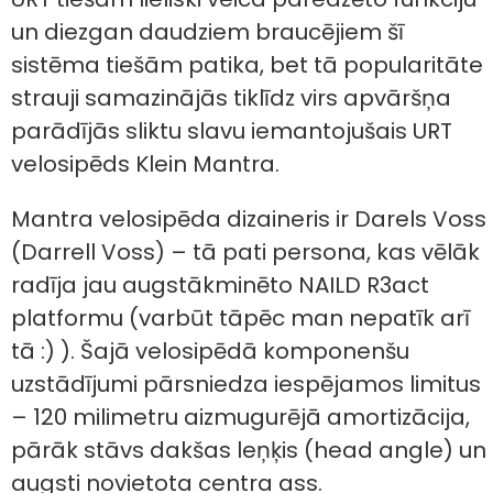
un diezgan daudziem braucējiem šī
sistēma tiešām patika, bet tā popularitāte
strauji samazinājās tiklīdz virs apvāršņa
parādījās sliktu slavu iemantojušais URT
velosipēds Klein Mantra.
Mantra velosipēda dizaineris ir Darels Voss
(Darrell Voss) – tā pati persona, kas vēlāk
radīja jau augstākminēto NAILD R3act
platformu (varbūt tāpēc man nepatīk arī
tā :) ). Šajā velosipēdā komponenšu
uzstādījumi pārsniedza iespējamos limitus
– 120 milimetru aizmugurējā amortizācija,
pārāk stāvs dakšas leņķis (head angle) un
augsti novietota centra ass.