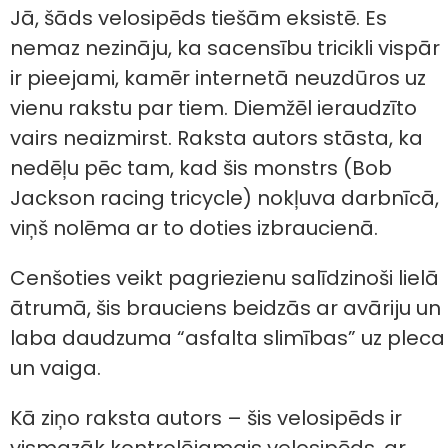
Jā, šāds velosipēds tiešām eksistē. Es
nemaz nezināju, ka sacensību tricikli vispār
ir pieejami, kamēr internetā neuzdūros uz
vienu rakstu par tiem. Diemžēl ieraudzīto
vairs neaizmirst. Raksta autors stāsta, ka
nedēļu pēc tam, kad šis monstrs (Bob
Jackson racing tricycle) nokļuva darbnīcā,
viņš nolēma ar to doties izbraucienā.
Cenšoties veikt pagriezienu salīdzinoši lielā
ātrumā, šis brauciens beidzās ar avāriju un
laba daudzuma “asfalta slimības” uz pleca
un vaiga.
Kā ziņo raksta autors – šis velosipēds ir
vismazāk kontrolējamais velosipēds, ar