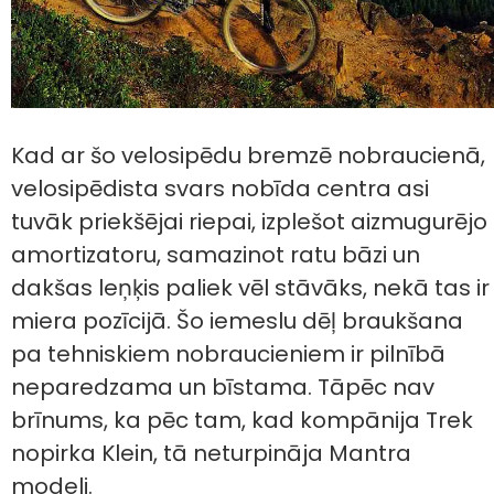
Kad ar šo velosipēdu bremzē nobraucienā,
velosipēdista svars nobīda centra asi
tuvāk priekšējai riepai, izplešot aizmugurējo
amortizatoru, samazinot ratu bāzi un
dakšas leņķis paliek vēl stāvāks, nekā tas ir
miera pozīcijā. Šo iemeslu dēļ braukšana
pa tehniskiem nobraucieniem ir pilnībā
neparedzama un bīstama. Tāpēc nav
brīnums, ka pēc tam, kad kompānija Trek
nopirka Klein, tā neturpināja Mantra
modeli.