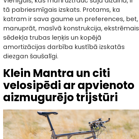
Vienīgais, kas mani uztrauc šajā dizainā, ir
tā pabriesmīgais izskats. Protams, ka
katram ir sava gaume un preferences, bet,
manuprāt, masīvā konstrukcija, ekstrēmais
sēdekļa trubas leņķis un kopējā
amortizācijas darbība kustībā izskatās
diezgan šaušalīgi.
Klein Mantra un citi
velosipēdi ar apvienoto
aizmugurējo trijstūri