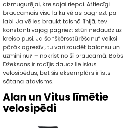
aizmugurējai, kreisajai riepai. Attiecīgi
braucamais visu laiku vēlas pagriezt pa
labi. Ja vēlies braukt taisnā līnijā, tev
konstanti vajag pagriezt stūri nedaudz uz
kreiso pusi. Ja šo “šķērsstūrēšanu” veiksi
pārāk agresīvi, tu vari zaudēt balansu un
uzmini nu? – nokrist no šī braucamā. Bobs
Džeksons ir radījis daudz lieliskus
velosipēdus, bet šis eksemplārs ir īsts
sātana atavisms.
Alan un Vitus līmētie
velosipēdi