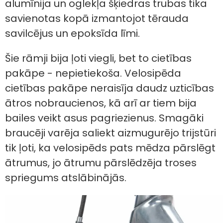
alumīnija un oglekļa šķiedras trubas tika
savienotas kopā izmantojot tērauda
savilcējus un epoksīda līmi.
Šie rāmji bija ļoti viegli, bet to cietības
pakāpe - nepietiekoša. Velosipēda
cietības pakāpe neraisīja daudz uzticības
ātros nobraucienos, kā arī ar tiem bija
bailes veikt asus pagriezienus. Smagāki
braucēji varēja saliekt aizmugurējo trijstūri
tik ļoti, ka velosipēds pats mēdza pārslēgt
ātrumus, jo ātrumu pārslēdzēja troses
spriegums atslābinājās.