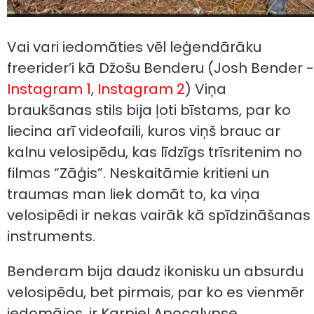
Vai vari iedomāties vēl leģendārāku
freerider’i kā Džošu Benderu (Josh Bender -
Instagram 1
,
Instagram 2
) Viņa
braukšanas stils bija ļoti bīstams, par ko
liecina arī videofaili, kuros viņš brauc ar
kalnu velosipēdu, kas līdzīgs trīsritenim no
filmas “Zāģis”. Neskaitāmie kritieni un
traumas man liek domāt to, ka viņa
velosipēdi ir nekas vairāk kā spīdzināšanas
instruments.
Benderam bija daudz ikonisku un absurdu
velosipēdu, bet pirmais, par ko es vienmēr
iedomājos, ir Karpiel Apocalypse.