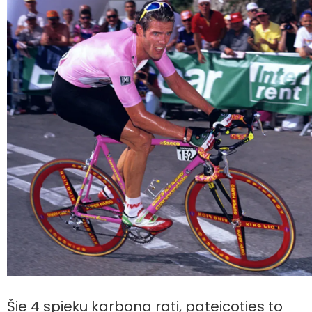
Šie 4 spieķu karbona rati, pateicoties to