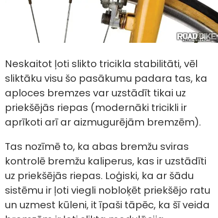
Neskaitot ļoti slikto tricikla stabilitāti, vēl
sliktāku visu šo pasākumu padara tas, ka
aploces bremzes var uzstādīt tikai uz
priekšējās riepas (modernāki tricikli ir
aprīkoti arī ar aizmugurējām bremzēm).
Tas nozīmē to, ka abas bremžu sviras
kontrolē bremžu kaliperus, kas ir uzstādīti
uz priekšējās riepas. Loģiski, ka ar šādu
sistēmu ir ļoti viegli nobloķēt priekšējo ratu
un uzmest kūleni, it īpaši tāpēc, ka šī veida