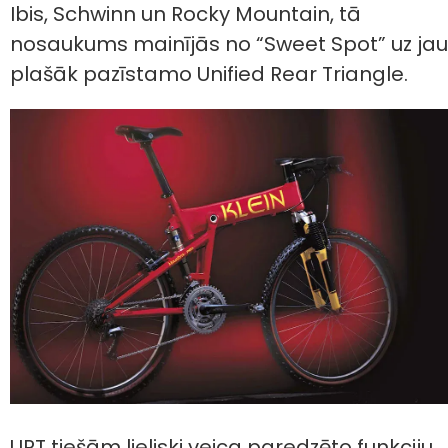
Ibis, Schwinn un Rocky Mountain, tā
nosaukums mainījās no “Sweet Spot” uz jau
plašāk pazīstamo Unified Rear Triangle.
URT tiešām lieliski veica paredzēto funkciju