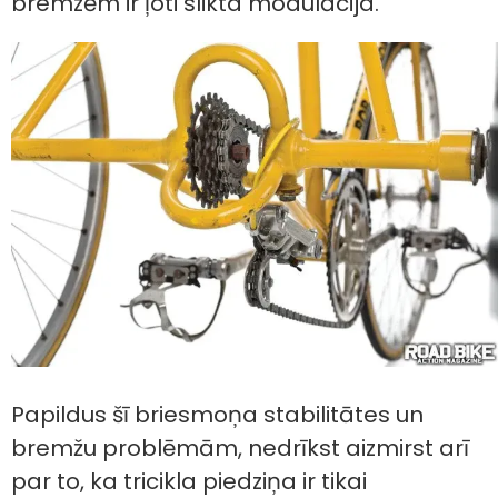
bremzēm ir ļoti slikta modulācija.
Papildus šī briesmoņa stabilitātes un
bremžu problēmām, nedrīkst aizmirst arī
par to, ka tricikla piedziņa ir tikai