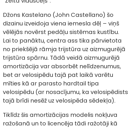
“Zelta vidusceļš”.
Džons Kastelano (John Castellano) šo
dizainu izveidoja viena iemesla dēļ – viņš
vēlējās novērst pedāļu sistēmas kustību.
Lai to panāktu, centra ass tika pārvietota
no priekšējā rāmja trijstūra uz aizmugurējā
trijstūra spārnu. Tādā veidā aizmugurējā
amortizācija var absorbēt nelīdzenumus,
bet ar velosipēdu tajā pat laikā varētu
mīties kā ar parasto hardtail tipa
velosipēdu (ar nosacījumu, ka velosipēdists
tajā brīdi nesēž uz velosipēda sēdekļa).
Tiklīdz šis amortizācijas modelis nokļuva
ražošanā un to licencēja tādi ražotāji kā