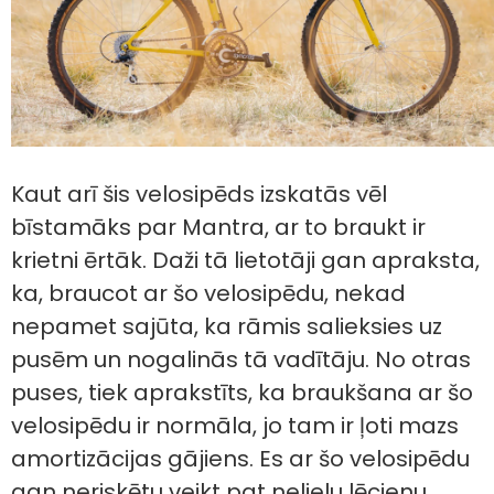
Kaut arī šis velosipēds izskatās vēl
bīstamāks par Mantra, ar to braukt ir
krietni ērtāk. Daži tā lietotāji gan apraksta,
ka, braucot ar šo velosipēdu, nekad
nepamet sajūta, ka rāmis salieksies uz
pusēm un nogalinās tā vadītāju. No otras
puses, tiek aprakstīts, ka braukšana ar šo
velosipēdu ir normāla, jo tam ir ļoti mazs
amortizācijas gājiens. Es ar šo velosipēdu
gan neriskētu veikt pat nelielu lēcienu.