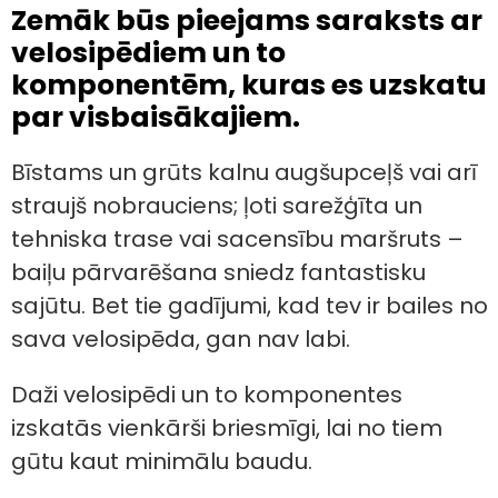
Zemāk būs pieejams saraksts ar
velosipēdiem un to
komponentēm, kuras es uzskatu
par visbaisākajiem.
Bīstams un grūts kalnu augšupceļš vai arī
straujš nobrauciens; ļoti sarežģīta un
tehniska trase vai sacensību maršruts –
baiļu pārvarēšana sniedz fantastisku
sajūtu. Bet tie gadījumi, kad tev ir bailes no
sava velosipēda, gan nav labi.
Daži velosipēdi un to komponentes
izskatās vienkārši briesmīgi, lai no tiem
gūtu kaut minimālu baudu.