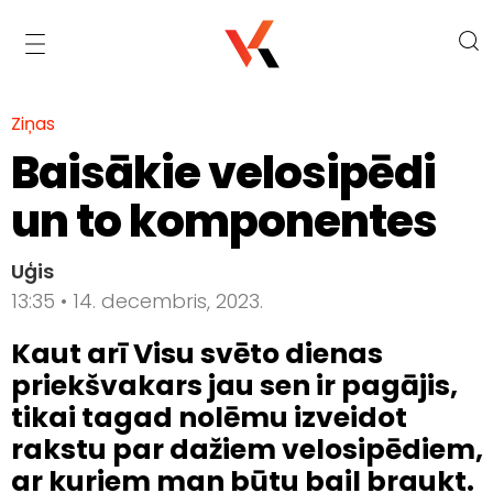
Ziņas
Baisākie velosipēdi
un to komponentes
Uģis
13:35 • 14. decembris, 2023.
Kaut arī Visu svēto dienas
priekšvakars jau sen ir pagājis,
tikai tagad nolēmu izveidot
rakstu par dažiem velosipēdiem,
ar kuriem man būtu bail braukt.