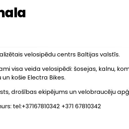
mala
ializētais velosipēdu centrs Baltijas valstīs.
ami visa veida velosipēdi: šosejas, kalnu, kom
 un košie Electra Bikes.
sts, drošības ekipējums un velobraucēju apģ
urs: tel:+37167810342 +371 67810342