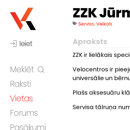
ZZK Jūr
Serviss
,
Veikals
Apraksts
Ieiet
ZZK ir lielākais spec
Meklēt
Velocentros ir pieej
universālie un bērnu
Raksti
Plašs aksesuāru klā
Vietas
Servisa tālruņa num
Forums
Pasākumi