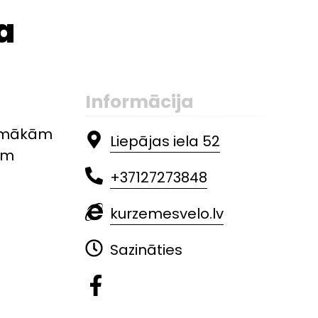
a
Informācija
 zemākām
Liepājas iela 52
ām
+37127273848
kurzemesvelo.lv
Sazināties