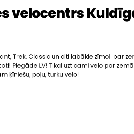
 velocentrs Kuldīg
iant, Trek, Classic un citi labākie zīmoli par
toti! Piegāde LV! Tikai uzticami velo par zem
ķīniešu, poļu, turku velo!