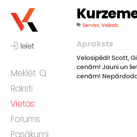
Kurzemes
Serviss
,
Veikals
Apraksts
Ieiet
Velosipēdi! Scott, G
cenām! Jauni un lie
Meklēt
cenām! Nepārdodam 
Raksti
Vietas
Forums
Pasākumi