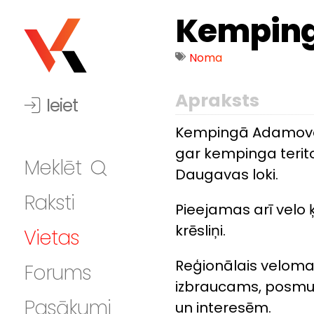
Kempin
Noma
Apraksts
Ieiet
Kempingā Adamova 
gar kempinga terito
Meklēt
Daugavas loki.
Raksti
Pieejamas arī velo 
krēsliņi.
Vietas
Reģionālais velomarš
Forums
izbraucams, posmus
Pasākumi
un interesēm.