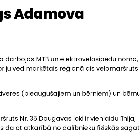
gs Adamova
darbojas MTB un elektrovelosipēdu noma, t
riju ved marķētais reģionālais velomaršruts
ķiveres (pieaugušajiem un bērniem) un bērnu
ruts Nr. 35 Daugavas loki ir vienlaidu līnija,
 dalot atkarībā no dalībnieku fiziskās saga