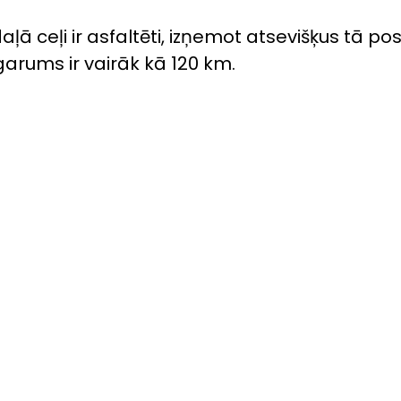
aļā ceļi ir asfaltēti, izņemot atsevišķus tā p
arums ir vairāk kā 120 km.