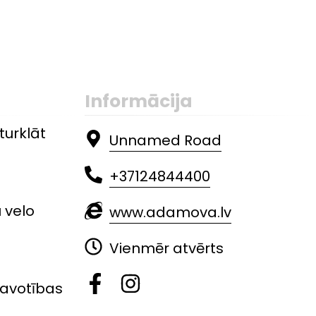
Informācija
urklāt
Unnamed Road
+37124844400
 velo
www.adamova.lv
Vienmēr atvērts
tavotības