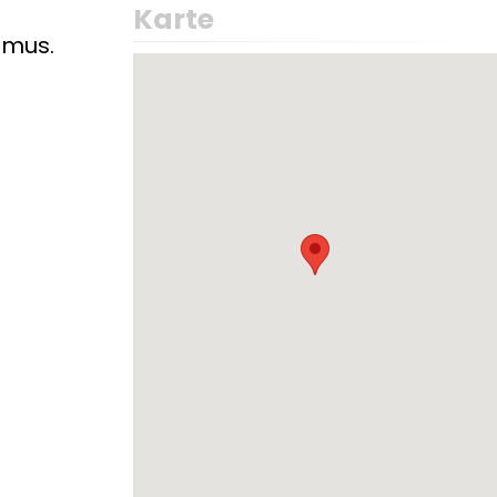
Karte
osmus.