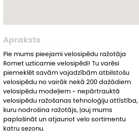
Apraksts
Pie mums pieejami velosipēdu ražotāja
Romet uzticamie velosipēdi! Tu varēsi
piemeklēt savām vajadzībām atbilstošu
velosipēdu no vairāk nekā 200 dažādiem
velosipēdu modeļiem - nepārtrauktā
velosipēdu ražošanas tehnoloģiju attīstība,
kuru nodrošina ražotājs, ļauj mums
paplašināt un atjaunot velo sortimentu
katru sezonu.