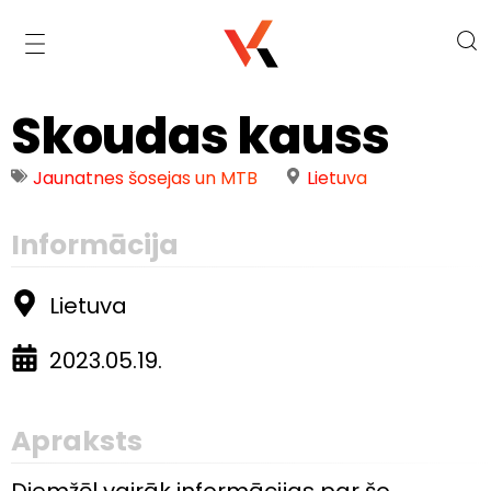
/events/skoudas-kauss
Skoudas kauss
Jaunatnes šosejas un MTB
Lietuva
Informācija
Lietuva
2023.05.19.
Apraksts